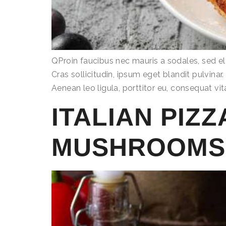
QProin faucibus nec mauris a sodales, sed e
Cras sollicitudin, ipsum eget blandit pulvina
Aenean leo ligula, porttitor eu, consequat vit
ITALIAN PIZ
MUSHROOMS