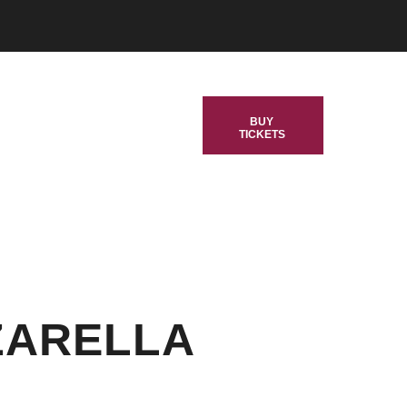
BUY
TICKETS
ES
ZARELLA