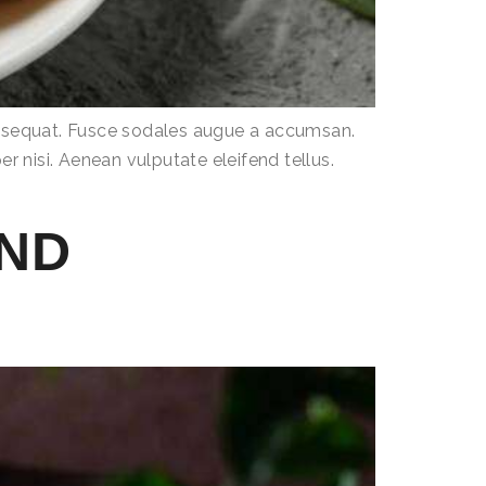
consequat. Fusce sodales augue a accumsan.
r nisi. Aenean vulputate eleifend tellus.
AND