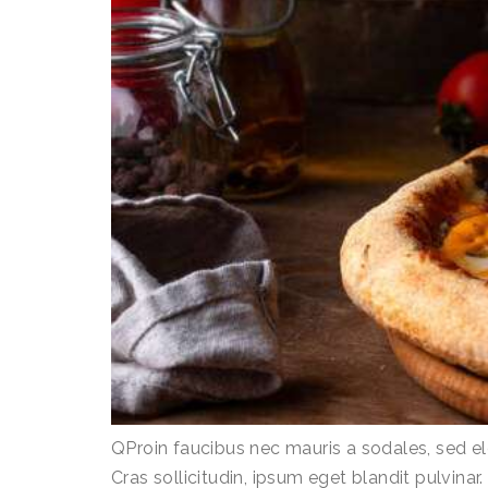
QProin faucibus nec mauris a sodales, sed e
Cras sollicitudin, ipsum eget blandit pulvina