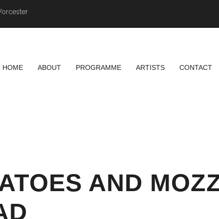
Worcester
HOME
ABOUT
PROGRAMME
ARTISTS
CONTACT
RY:
RECIP
ATOES AND MOZ
AD