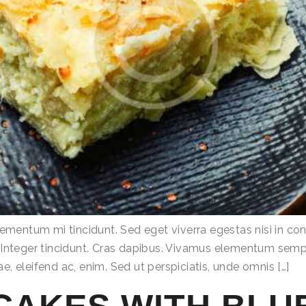
lementum mi tincidunt. Sed eget viverra egestas nisi in 
r. Integer tincidunt. Cras dapibus. Vivamus elementum sempe
ae, eleifend ac, enim. Sed ut perspiciatis, unde omnis […]