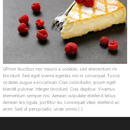
QProin faucibus nec mauris a sodales, sed elementum mi
tincidunt. Sed eget viverra egestas nisi in consequat. Fusce
sodales augue a accumsan. Cras sollicitudin, ipsum eget
blandit pulvinar. Integer tincidunt. Cras dapibus. Vivamus
elementum semper nisi. Aenean vulputate eleifend tellus.
Aenean leo ligula, porttitor eu, consequat vitae, eleifend ac,
enim. Sed ut perspiciatis, unde omnis […]