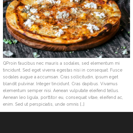
QProin faucibus nec mauris a sodales, sed elementum mi
tincidunt. Sed eget viverra egestas nisi in consequat. Fusce
sodales augue a accumsan. Cras sollicitudin, ipsum eget
blandit pulvinar. Integer tincidunt. Cras dapibus. Vivamus
elementum semper nisi. Aenean vulputate eleifend tellus.
Aenean leo ligula, porttitor eu, consequat vitae, eleifend ac,
enim. Sed ut perspiciatis, unde omnis […]