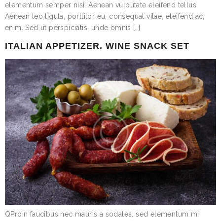
elementum semper nisi. Aenean vulputate eleifend tellus.
Aenean leo ligula, porttitor eu, consequat vitae, eleifend ac,
enim. Sed ut perspiciatis, unde omnis […]
ITALIAN APPETIZER. WINE SNACK SET
QProin faucibus nec mauris a sodales, sed elementum mi