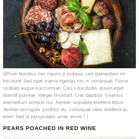
QProin faucibus nec mauris a sodales, sed elementum mi
tincidunt. Sed eget viverra egestas nisi in consequat. Fusce
sodales augue a accumsan. Cras sollicitudin, ipsum eget
blandit pulvinar. Integer tincidunt. Cras dapibus. Vivamus
elementum semper nisi. Aenean vulputate eleifend tellus.
Aenean leo ligula, porttitor eu, consequat vitae, eleifend ac,
enim. Sed ut perspiciatis, unde omnis […]
PEARS POACHED IN RED WINE