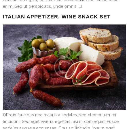
enim. Sed ut perspiciatis, unde omnis […]
ITALIAN APPETIZER. WINE SNACK SET
QProin faucibus nec mauris a sodales, sed elementum mi
tincidunt. Sed eget viverra egestas nisi in consequat. Fusce
sodales augue a accumsan. Cras sollicitudin, ipsum eget