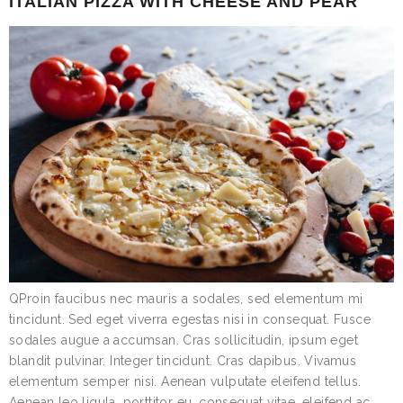
ITALIAN PIZZA WITH CHEESE AND PEAR
QProin faucibus nec mauris a sodales, sed elementum mi
tincidunt. Sed eget viverra egestas nisi in consequat. Fusce
sodales augue a accumsan. Cras sollicitudin, ipsum eget
blandit pulvinar. Integer tincidunt. Cras dapibus. Vivamus
elementum semper nisi. Aenean vulputate eleifend tellus.
Aenean leo ligula, porttitor eu, consequat vitae, eleifend ac,