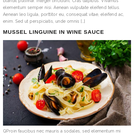
blandit pulvinar. Integer tincidunt. Cras dapibus. Vivamus
elementum semper nisi. Aenean vulputate eleifend tellus.
Aenean leo ligula, porttitor eu, consequat vitae, eleifend ac,
enim. Sed ut perspiciatis, unde omnis […]
MUSSEL LINGUINE IN WINE SAUCE
QProin faucibus nec mauris a sodales, sed elementum mi