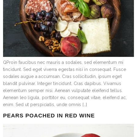
QProin faucibus nec mauris a sodales, sed elementum mi
tincidunt. Sed eget viverra egestas nisi in consequat. Fusce
sodales augue a accumsan. Cras sollicitudin, ipsum eget
blandit pulvinar. Integer tincidunt. Cras dapibus. Vivamus
elementum semper nisi. Aenean vulputate eleifend tellus.
Aenean leo ligula, porttitor eu, consequat vitae, eleifend ac,
enim. Sed ut perspiciatis, unde omnis […]
PEARS POACHED IN RED WINE