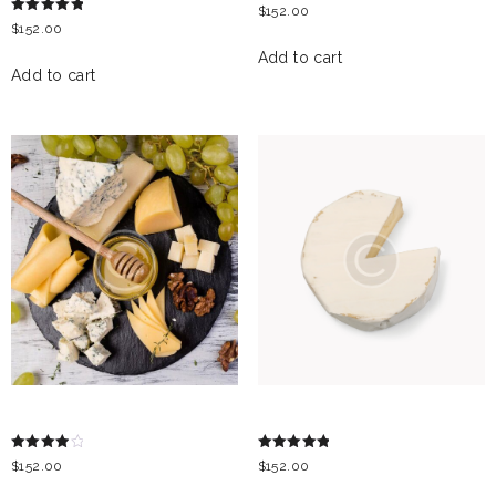
Rated
$
152.00
5.00
Rated
$
152.00
out of 5
5.00
out of 5
Add to cart
Add to cart
CHEESEBOARD
LIEDERKRANZ CHEESE
Rated
Rated
$
152.00
$
152.00
4.00
5.00
out of 5
out of 5