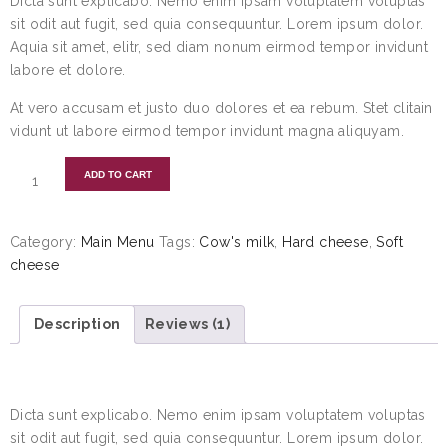
Dicta sunt explicabo. Nemo enim ipsam voluptatem voluptas
customer
rating
sit odit aut fugit, sed quia consequuntur. Lorem ipsum dolor.
Aquia sit amet, elitr, sed diam nonum eirmod tempor invidunt
labore et dolore.
At vero accusam et justo duo dolores et ea rebum. Stet clitain
vidunt ut labore eirmod tempor invidunt magna aliquyam.
ADD TO CART
Category:
Main Menu
Tags:
Cow's milk
,
Hard cheese
,
Soft
cheese
Description
Reviews (1)
DESCRIPTION
Dicta sunt explicabo. Nemo enim ipsam voluptatem voluptas
sit odit aut fugit, sed quia consequuntur. Lorem ipsum dolor.